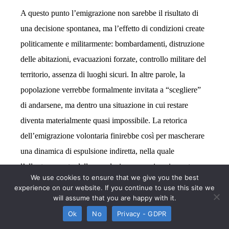
A questo punto l’emigrazione non sarebbe il risultato di
una decisione spontanea, ma l’effetto di condizioni create
politicamente e militarmente: bombardamenti, distruzione
delle abitazioni, evacuazioni forzate, controllo militare del
territorio, assenza di luoghi sicuri. In altre parole, la
popolazione verrebbe formalmente invitata a “scegliere”
di andarsene, ma dentro una situazione in cui restare
diventa materialmente quasi impossibile. La retorica
dell’emigrazione volontaria finirebbe così per mascherare
una dinamica di espulsione indiretta, nella quale
l’allontanamento della popolazione non viene imposto
We use cookies to ensure that we give you the best
esclusivamente attraverso un ordine formale, ma attraverso
experience on our website. If you continue to use this site we
la costruzione di un contesto in cui restare diventa sempre
will assume that you are happy with it.
più impraticabile.
Ok
No
Privacy - GDPR