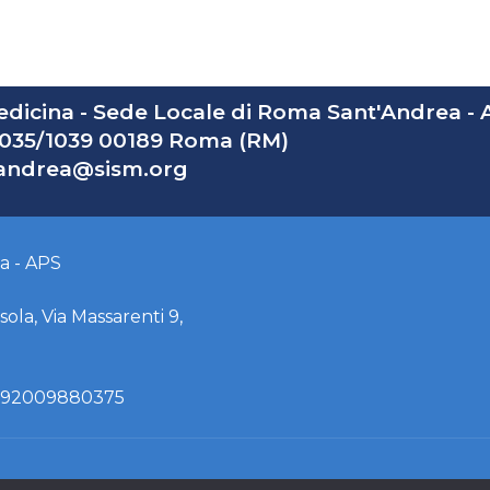
Medicina - Sede Locale di Roma Sant'Andrea -
 1035/1039 00189 Roma (RM)
andrea@sism.org
na - APS
ola, Via Massarenti 9,
F. 92009880375