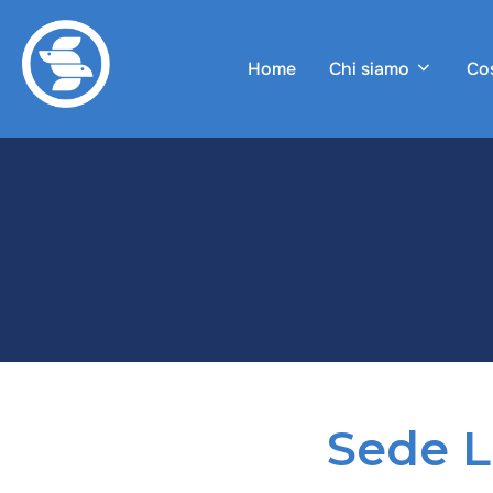
Home
Chi siamo
Co
Sede L