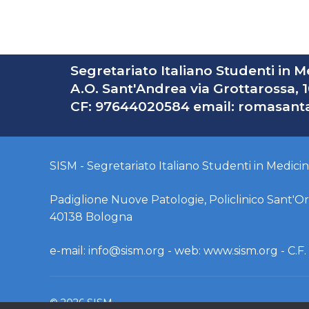
Segretariato Italiano Studenti in 
A.O. Sant'Andrea via Grottarossa,
CF: 97644020584 email:
romasant
SISM - Segretariato Italiano Studenti in Medici
Padiglione Nuove Patologie, Policlinico Sant'Ors
40138 Bologna
e-mail:
info@sism.org
- web: www.sism.org - C.
© 2026 SISM