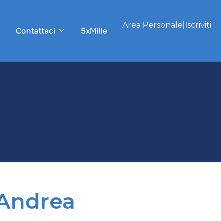
Area Personale
|
Iscriviti
Contattaci
5xMille
'Andrea